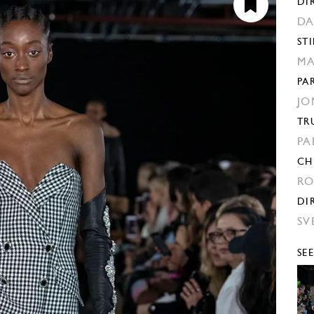
DI
DA
STI
MA
PA
JO
TR
PA
CH
RO
DI
SV
SE