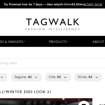
·
Try
Premium
free for 7 days — then only
€8.33/mo
€5.83/mo
START NOW
DS & INSIGHTS
PRODUCTS
ABOUT
Stagione:
All
Città:
All
Stilista:
All
LL/WINTER 2020
LOOK 31