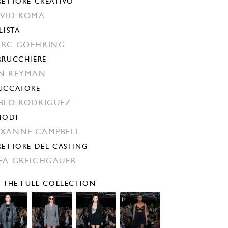
RETTORE CREATIVO
VID KOMA
LISTA
RC GOEHRING
RRUCCHIERE
N REYMAN
UCCATORE
BLO RODRIGUEZ
IODI
XANNE CAMPBELL
RETTORE DEL CASTING
EA GREICHGAUER
E THE FULL COLLECTION