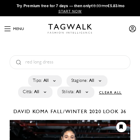
·
Try
Premium
free for 7 days — then only
€8.33/mo
€5.83/mo
START NOW
MENU
Tipo:
All
Stagione:
All
Città:
All
Stilista:
All
CLEAR ALL
DAVID KOMA
FALL/WINTER 2020
LOOK 36