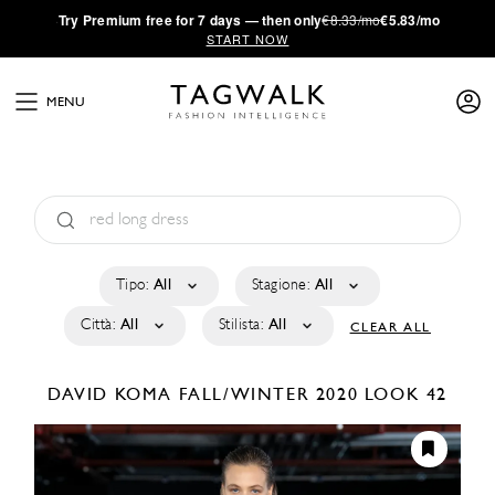
·
Try
Premium
free for 7 days — then only
€8.33/mo
€5.83/mo
START NOW
MENU
Tipo:
All
Stagione:
All
Città:
All
Stilista:
All
CLEAR ALL
DAVID KOMA
FALL/WINTER 2020
LOOK 42