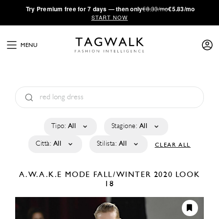
·
Try
Premium
free for 7 days — then only
€8.33/mo
€5.83/mo
START NOW
MENU
Tipo:
All
Stagione:
All
Città:
All
Stilista:
All
CLEAR ALL
A.W.A.K.E MODE
FALL/WINTER 2020
LOOK
18