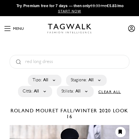
·
Try
Premium
free for 7 days — then only
€8.33/mo
€5.83/mo
START NOW
MENU
Tipo:
All
Stagione:
All
Città:
All
Stilista:
All
CLEAR ALL
ROLAND MOURET
FALL/WINTER 2020
LOOK
16