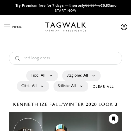
·
Try
Premium
free for 7 days — then only
€8.33/mo
€5.83/mo
START NOW
MENU
Tipo:
All
Stagione:
All
Città:
All
Stilista:
All
CLEAR ALL
KENNETH IZE
FALL/WINTER 2020
LOOK 3
FHCM