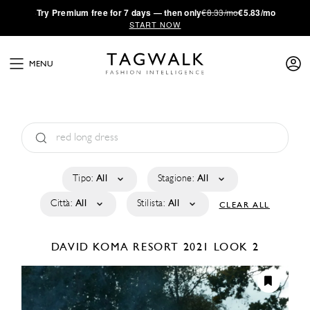
·
Try
Premium
free for 7 days — then only
€8.33/mo
€5.83/mo
START NOW
MENU
Tipo:
All
Stagione:
All
Città:
All
Stilista:
All
CLEAR ALL
DAVID KOMA
RESORT 2021
LOOK 2