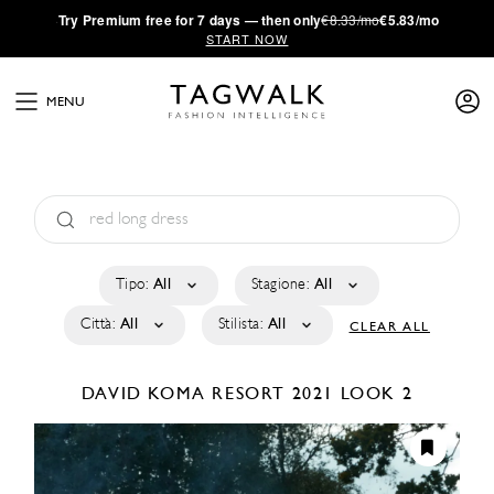
·
Try
Premium
free for 7 days — then only
€8.33/mo
€5.83/mo
START NOW
MENU
Tipo:
All
Stagione:
All
Città:
All
Stilista:
All
CLEAR ALL
DAVID KOMA
RESORT 2021
LOOK 2