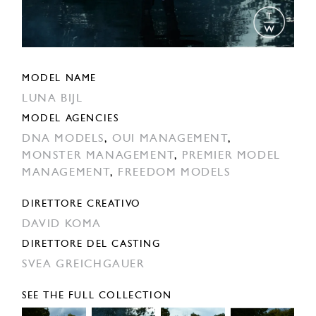
MODEL NAME
LUNA BIJL
MODEL AGENCIES
DNA MODELS
,
OUI MANAGEMENT
,
MONSTER MANAGEMENT
,
PREMIER MODEL
MANAGEMENT
,
FREEDOM MODELS
DIRETTORE CREATIVO
DAVID KOMA
DIRETTORE DEL CASTING
SVEA GREICHGAUER
SEE THE FULL COLLECTION