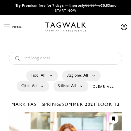
·
Try
Premium
free for 7 days — then only
€8.33/mo
€5.83/mo
START NOW
MENU
Tipo:
All
Stagione:
All
Città:
All
Stilista:
All
CLEAR ALL
MARK FAST
SPRING/SUMMER 2021
LOOK 13