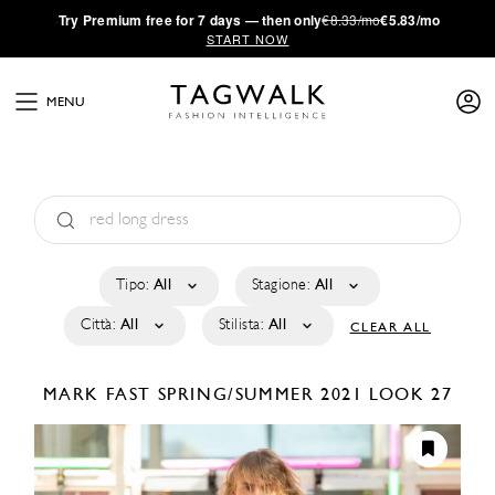
·
Try
Premium
free for 7 days — then only
€8.33/mo
€5.83/mo
START NOW
MENU
Tipo:
All
Stagione:
All
Città:
All
Stilista:
All
CLEAR ALL
MARK FAST
SPRING/SUMMER 2021
LOOK 27