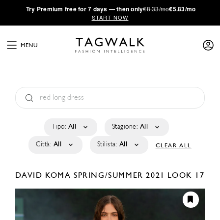
·
Try
Premium
free for 7 days — then only
€8.33/mo
€5.83/mo
START NOW
MENU
Tipo:
All
Stagione:
All
Città:
All
Stilista:
All
CLEAR ALL
DAVID KOMA
SPRING/SUMMER 2021
LOOK 17