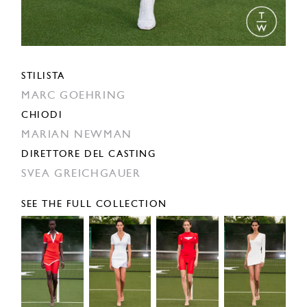
STILISTA
MARC GOEHRING
CHIODI
MARIAN NEWMAN
DIRETTORE DEL CASTING
SVEA GREICHGAUER
SEE THE FULL COLLECTION