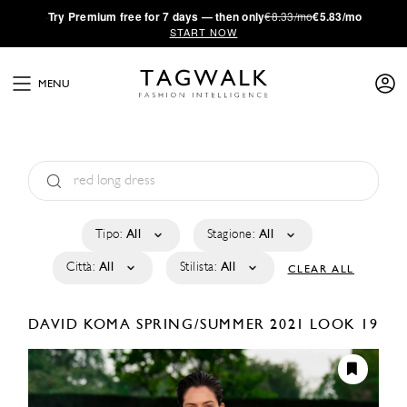
·
Try
Premium
free for 7 days — then only
€8.33/mo
€5.83/mo
START NOW
MENU
Tipo:
All
Stagione:
All
Città:
All
Stilista:
All
CLEAR ALL
DAVID KOMA
SPRING/SUMMER 2021
LOOK 19