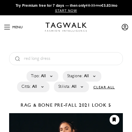
·
Try
Premium
free for 7 days — then only
€8.33/mo
€5.83/mo
START NOW
MENU
Tipo:
All
Stagione:
All
Città:
All
Stilista:
All
CLEAR ALL
RAG & BONE
PRE-FALL 2021
LOOK 5