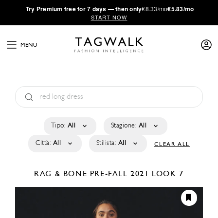
·
Try
Premium
free for 7 days — then only
€8.33/mo
€5.83/mo
START NOW
MENU
Tipo:
All
Stagione:
All
Città:
All
Stilista:
All
CLEAR ALL
RAG & BONE
PRE-FALL 2021
LOOK 7