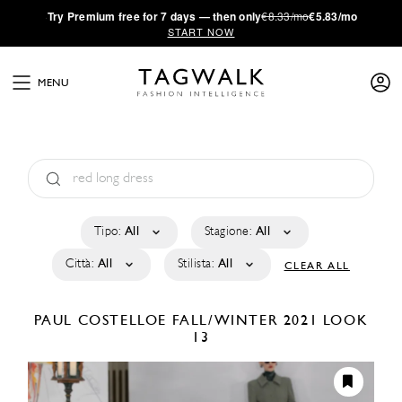
·
Try
Premium
free for 7 days — then only
€8.33/mo
€5.83/mo
START NOW
MENU
Tipo:
All
Stagione:
All
Città:
All
Stilista:
All
CLEAR ALL
PAUL COSTELLOE
FALL/WINTER 2021
LOOK
13