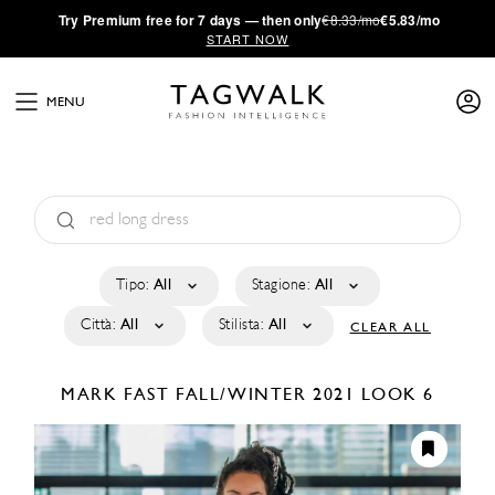
·
Try
Premium
free for 7 days — then only
€8.33/mo
€5.83/mo
START NOW
MENU
Tipo:
All
Stagione:
All
Città:
All
Stilista:
All
CLEAR ALL
MARK FAST
FALL/WINTER 2021
LOOK 6