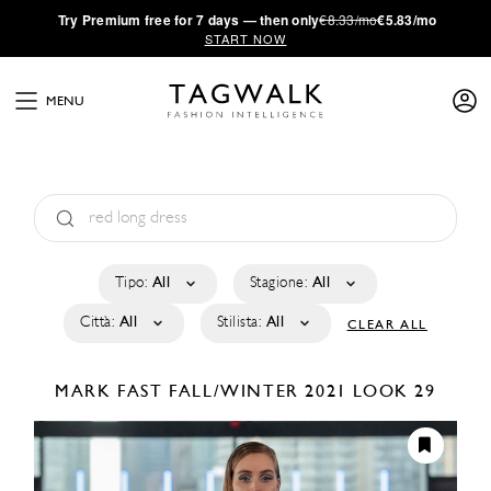
·
Try
Premium
free for 7 days — then only
€8.33/mo
€5.83/mo
START NOW
MENU
Tipo:
All
Stagione:
All
Città:
All
Stilista:
All
CLEAR ALL
MARK FAST
FALL/WINTER 2021
LOOK 29