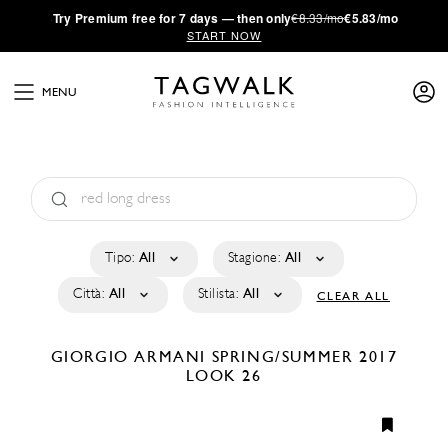
·
Try
Premium
free for 7 days — then only
€8.33/mo
€5.83/mo
START NOW
MENU
Tipo:
All
Stagione:
All
Città:
All
Stilista:
All
CLEAR ALL
GIORGIO ARMANI
SPRING/SUMMER 2017
LOOK 26