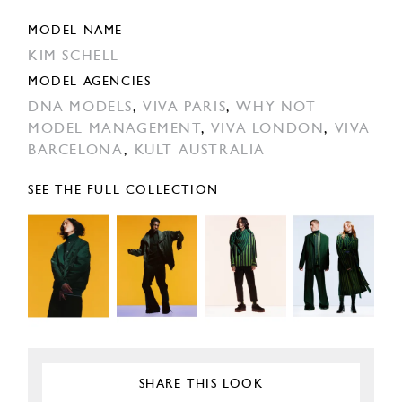
MODEL NAME
KIM SCHELL
MODEL AGENCIES
DNA MODELS
,
VIVA PARIS
,
WHY NOT
MODEL MANAGEMENT
,
VIVA LONDON
,
VIVA
BARCELONA
,
KULT AUSTRALIA
SEE THE FULL COLLECTION
SHARE THIS LOOK