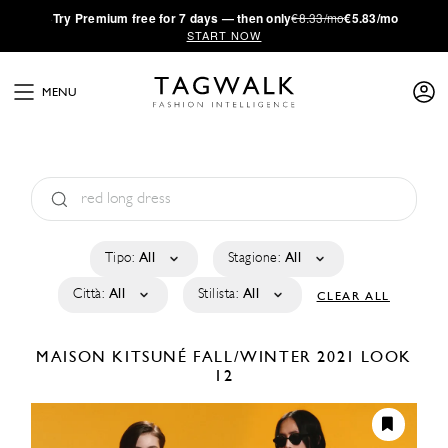
·
Try
Premium
free for 7 days — then only
€8.33/mo
€5.83/mo
START NOW
MENU
Tipo:
All
Stagione:
All
Città:
All
Stilista:
All
CLEAR ALL
MAISON KITSUNÉ
FALL/WINTER 2021
LOOK
12