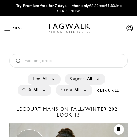
·
Try
Premium
free for 7 days — then only
€8.33/mo
€5.83/mo
START NOW
MENU
Tipo:
All
Stagione:
All
Città:
All
Stilista:
All
CLEAR ALL
LECOURT MANSION
FALL/WINTER 2021
LOOK 13