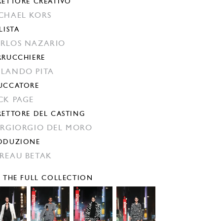
RETTORE CREATIVO
CHAEL KORS
LISTA
RLOS NAZARIO
RRUCCHIERE
LANDO PITA
UCCATORE
CK PAGE
RETTORE DEL CASTING
ERGIORGIO DEL MORO
ODUZIONE
REAU BETAK
E THE FULL COLLECTION