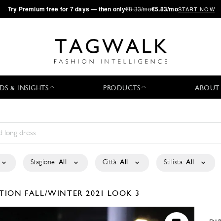
·
Try
Premium
free for 7 days — then only
€8.33/mo
€5.83/mo
START NOW
DS & INSIGHTS
PRODUCTS
ABOUT
Stagione:
All
Città:
All
Stilista:
All
CTION
FALL/WINTER 2021
LOOK 3