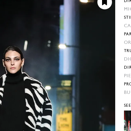
DI
MI
STI
CA
PA
OR
TR
DI
DI
PI
PR
BU
SE