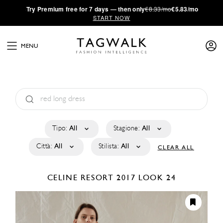
·
Try
Premium
free for 7 days — then only
€8.33/mo
€5.83/mo
START NOW
MENU
Tipo:
All
Stagione:
All
Città:
All
Stilista:
All
CLEAR ALL
CELINE
RESORT 2017
LOOK 24