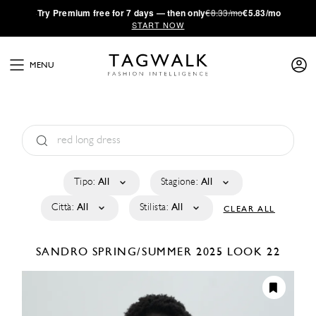
·
Try
Premium
free for 7 days — then only
€8.33/mo
€5.83/mo
START NOW
MENU
Tipo:
All
Stagione:
All
Città:
All
Stilista:
All
CLEAR ALL
SANDRO
SPRING/SUMMER 2025
LOOK 22