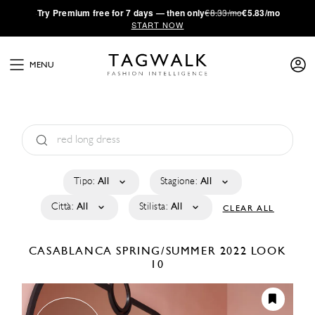
·
Try
Premium
free for 7 days — then only
€8.33/mo
€5.83/mo
START NOW
MENU
Tipo:
All
Stagione:
All
Città:
All
Stilista:
All
CLEAR ALL
CASABLANCA
SPRING/SUMMER 2022
LOOK
10