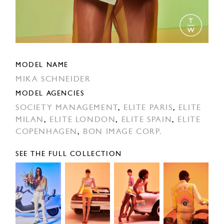
MODEL NAME
MIKA SCHNEIDER
MODEL AGENCIES
SOCIETY MANAGEMENT
,
ELITE PARIS
,
ELITE
MILAN
,
ELITE LONDON
,
ELITE SPAIN
,
ELITE
COPENHAGEN
,
BON IMAGE CORP.
SEE THE FULL COLLECTION