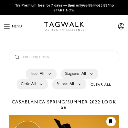
·
Try
Premium
free for 7 days — then only
€8.33/mo
€5.83/mo
START NOW
MENU
Tipo:
All
Stagione:
All
Città:
All
Stilista:
All
CLEAR ALL
CASABLANCA
SPRING/SUMMER 2022
LOOK
56