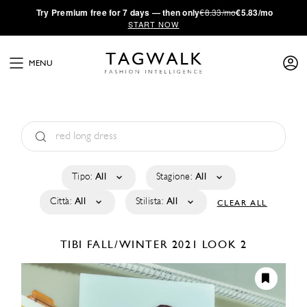
·
Try
Premium
free for 7 days — then only
€8.33/mo
€5.83/mo
START NOW
MENU
Tipo:
All
Stagione:
All
Città:
All
Stilista:
All
CLEAR ALL
TIBI
FALL/WINTER 2021
LOOK 2