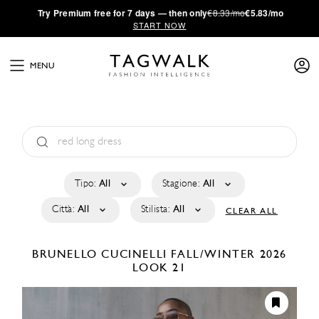
·
Try
Premium
free for 7 days — then only
€8.33/mo
€5.83/mo
START NOW
MENU
Tipo:
All
Stagione:
All
Città:
All
Stilista:
All
CLEAR ALL
BRUNELLO CUCINELLI
FALL/WINTER 2026
LOOK 21