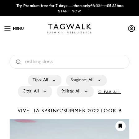
·
Try
Premium
free for 7 days — then only
€8.33/mo
€5.83/mo
START NOW
MENU
Tipo:
All
Stagione:
All
Città:
All
Stilista:
All
CLEAR ALL
VIVETTA
SPRING/SUMMER 2022
LOOK 9