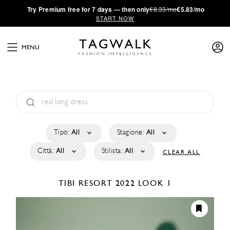
·
Try
Premium
free for 7 days — then only
€8.33/mo
€5.83/mo
START NOW
MENU
Tipo:
All
Stagione:
All
Città:
All
Stilista:
All
CLEAR ALL
TIBI
RESORT 2022
LOOK 1