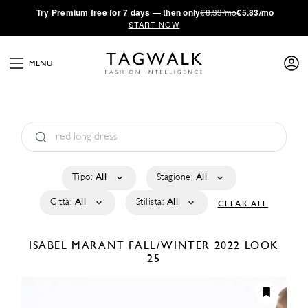
·
Try
Premium
free for 7 days — then only
€8.33/mo
€5.83/mo
START NOW
MENU
Tipo:
All
Stagione:
All
Città:
All
Stilista:
All
CLEAR ALL
ISABEL MARANT
FALL/WINTER 2022
LOOK
25