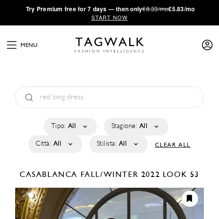
·
Try
Premium
free for 7 days — then only
€8.33/mo
€5.83/mo
START NOW
MENU
Tipo:
All
Stagione:
All
Città:
All
Stilista:
All
CLEAR ALL
CASABLANCA
FALL/WINTER 2022
LOOK 53