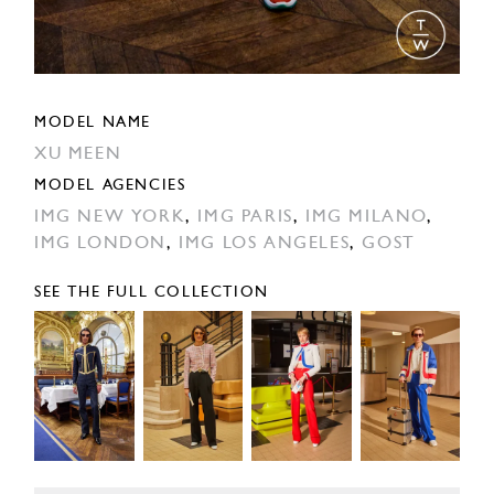
MODEL NAME
XU MEEN
MODEL AGENCIES
IMG NEW YORK
,
IMG PARIS
,
IMG MILANO
,
IMG LONDON
,
IMG LOS ANGELES
,
GOST
SEE THE FULL COLLECTION