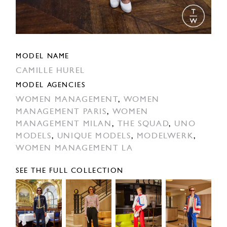
MODEL NAME
CAMILLE HUREL
MODEL AGENCIES
WOMEN MANAGEMENT
,
WOMEN
MANAGEMENT PARIS
,
WOMEN
MANAGEMENT MILAN
,
THE SQUAD
,
UNO
MODELS
,
UNIQUE MODELS
,
MODELWERK
,
WOMEN MANAGEMENT LA
SEE THE FULL COLLECTION