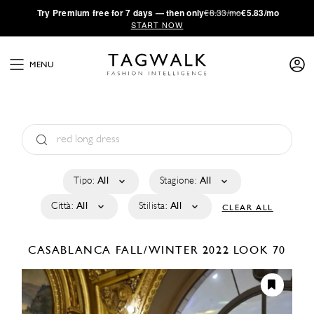
·
Try
Premium
free for 7 days — then only
€8.33/mo
€5.83/mo
START NOW
MENU
Tipo:
All
Stagione:
All
Città:
All
Stilista:
All
CLEAR ALL
CASABLANCA
FALL/WINTER 2022
LOOK 70