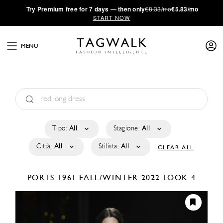
·
Try
Premium
free for 7 days — then only
€8.33/mo
€5.83/mo
START NOW
MENU
Tipo:
All
Stagione:
All
Città:
All
Stilista:
All
CLEAR ALL
PORTS 1961
FALL/WINTER 2022
LOOK 4