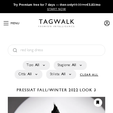
·
Try
Premium
free for 7 days — then only
€8.33/mo
€5.83/mo
START NOW
MENU
Tipo:
All
Stagione:
All
Città:
All
Stilista:
All
CLEAR ALL
PRESSIAT
FALL/WINTER 2022
LOOK 3