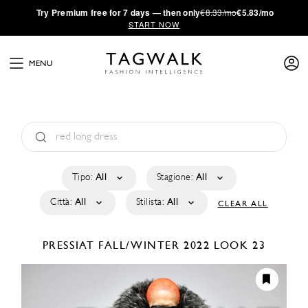
·
Try
Premium
free for 7 days — then only
€8.33/mo
€5.83/mo
START NOW
MENU
Tipo:
All
Stagione:
All
Città:
All
Stilista:
All
CLEAR ALL
PRESSIAT
FALL/WINTER 2022
LOOK 23