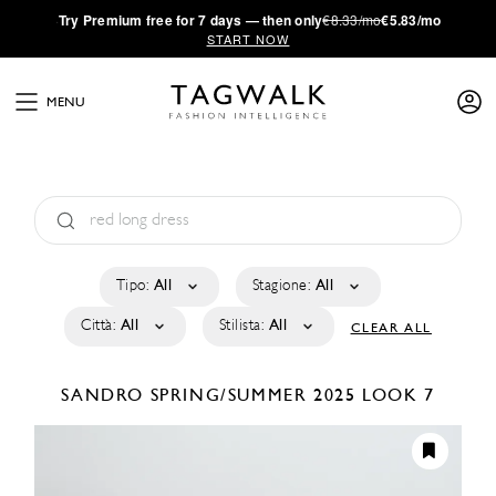
·
Try
Premium
free for 7 days — then only
€8.33/mo
€5.83/mo
START NOW
MENU
Tipo:
All
Stagione:
All
Città:
All
Stilista:
All
CLEAR ALL
SANDRO
SPRING/SUMMER 2025
LOOK 7