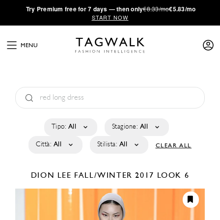
·
Try
Premium
free for 7 days — then only
€8.33/mo
€5.83/mo
START NOW
MENU
Tipo:
All
Stagione:
All
Città:
All
Stilista:
All
CLEAR ALL
DION LEE
FALL/WINTER 2017
LOOK 6