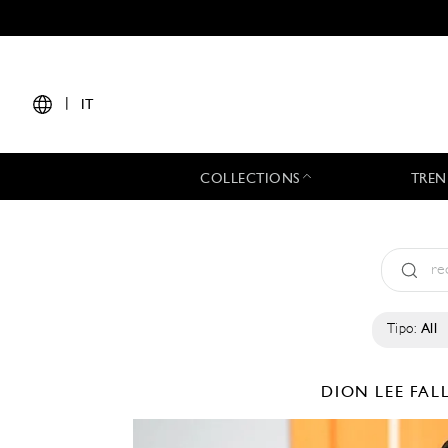
|
IT
COLLECTIONS
TREN
Tipo:
All
DION LEE
FAL