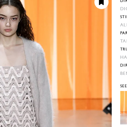
DI
DI
STI
AL
PA
TA
TR
H
DI
BE
SE