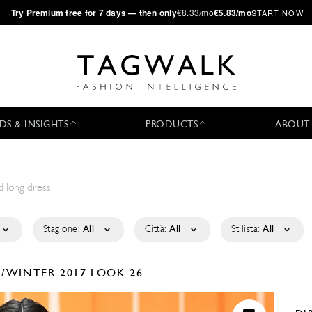
·
Try
Premium
free for 7 days — then only
€8.33/mo
€5.83/mo
START NOW
DS & INSIGHTS
PRODUCTS
ABOUT
Stagione:
All
Città:
All
Stilista:
All
L/WINTER 2017
LOOK 26