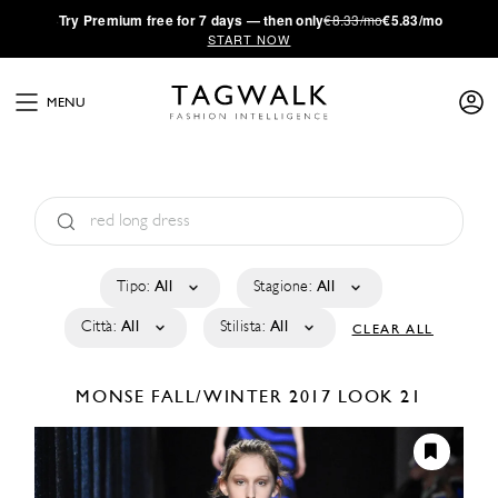
·
Try
Premium
free for 7 days — then only
€8.33/mo
€5.83/mo
START NOW
MENU
Tipo:
All
Stagione:
All
Città:
All
Stilista:
All
CLEAR ALL
MONSE
FALL/WINTER 2017
LOOK 21