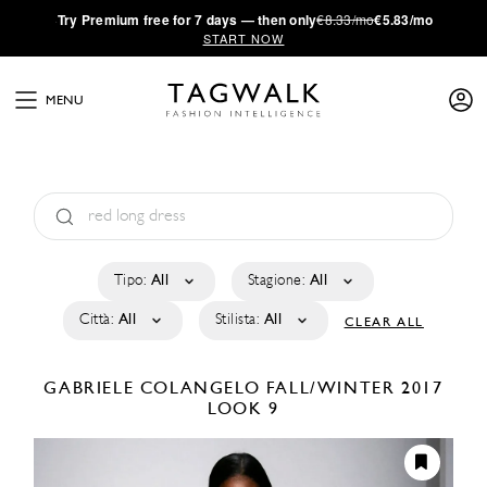
·
Try
Premium
free for 7 days — then only
€8.33/mo
€5.83/mo
START NOW
MENU
Tipo:
All
Stagione:
All
Città:
All
Stilista:
All
CLEAR ALL
GABRIELE COLANGELO
FALL/WINTER 2017
LOOK 9