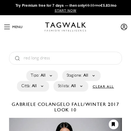
·
Try
Premium
free for 7 days — then only
€8.33/mo
€5.83/mo
START NOW
MENU
Tipo:
All
Stagione:
All
Città:
All
Stilista:
All
CLEAR ALL
GABRIELE COLANGELO
FALL/WINTER 2017
LOOK 10