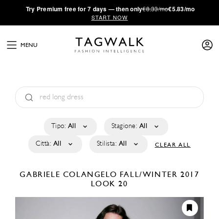
·
Try
Premium
free for 7 days — then only
€8.33/mo
€5.83/mo
START NOW
MENU
Tipo:
All
Stagione:
All
Città:
All
Stilista:
All
CLEAR ALL
GABRIELE COLANGELO
FALL/WINTER 2017
LOOK 20