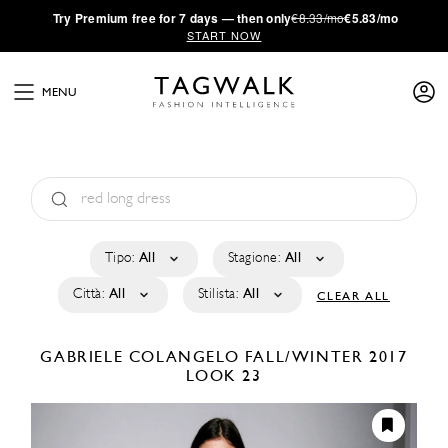
·
Try
Premium
free for 7 days — then only
€8.33/mo
€5.83/mo
START NOW
MENU
Tipo:
All
Stagione:
All
Città:
All
Stilista:
All
CLEAR ALL
GABRIELE COLANGELO
FALL/WINTER 2017
LOOK 23