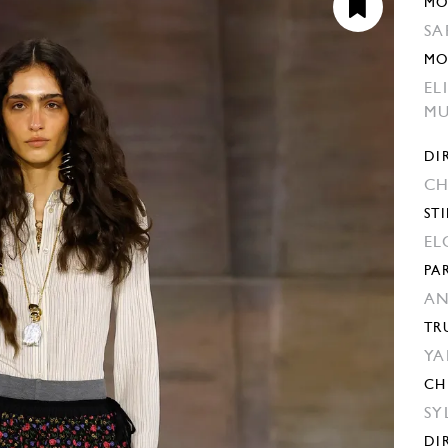
MO
SA
MO
EL
MU
DI
CH
STI
EL
PA
AN
TR
YA
CH
SY
DI