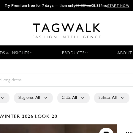
·
Try
Premium
free for 7 days — then only
€8.33/mo
€5.83/mo
START NOW
DS & INSIGHTS
PRODUCTS
ABOUT
Stagione:
All
Città:
All
Stilista:
All
/WINTER 2026
LOOK 20