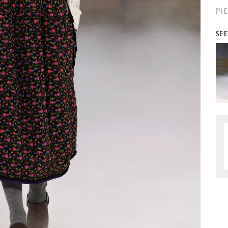
PI
SE