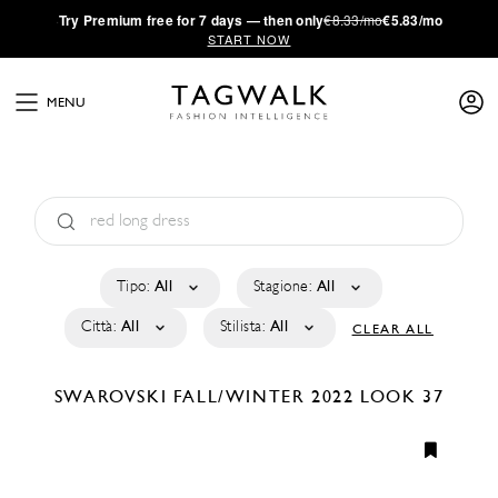
·
Try
Premium
free for 7 days — then only
€8.33/mo
€5.83/mo
START NOW
MENU
Tipo:
All
Stagione:
All
Città:
All
Stilista:
All
CLEAR ALL
SWAROVSKI
FALL/WINTER 2022
LOOK 37