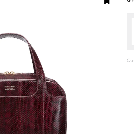
SE
Co