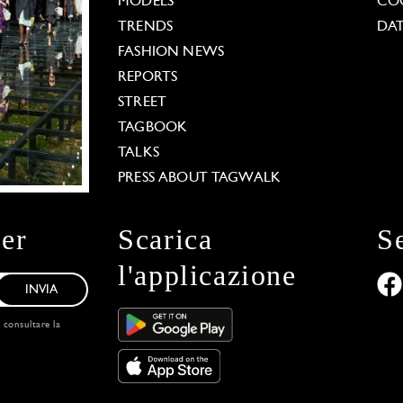
MODELS
COO
TRENDS
DAT
FASHION NEWS
REPORTS
STREET
TAGBOOK
TALKS
PRESS ABOUT TAGWALK
ter
Scarica
S
l'applicazione
INVIA
, consultare la
 Options