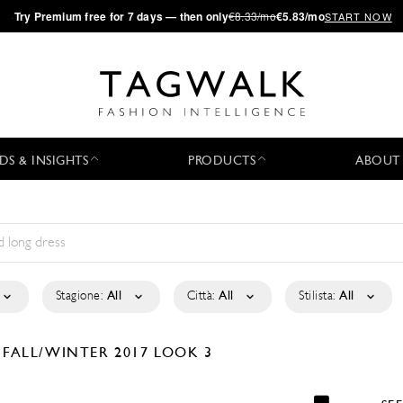
·
Try
Premium
free for 7 days — then only
€8.33/mo
€5.83/mo
START NOW
DS & INSIGHTS
PRODUCTS
ABOUT
Stagione:
All
Città:
All
Stilista:
All
I
FALL/WINTER 2017
LOOK 3