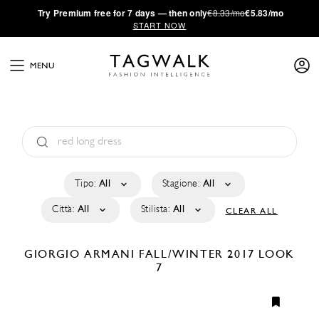
·
Try
Premium
free for 7 days — then only
€8.33/mo
€5.83/mo
START NOW
MENU
Tipo:
All
Stagione:
All
Città:
All
Stilista:
All
CLEAR ALL
GIORGIO ARMANI
FALL/WINTER 2017
LOOK
7