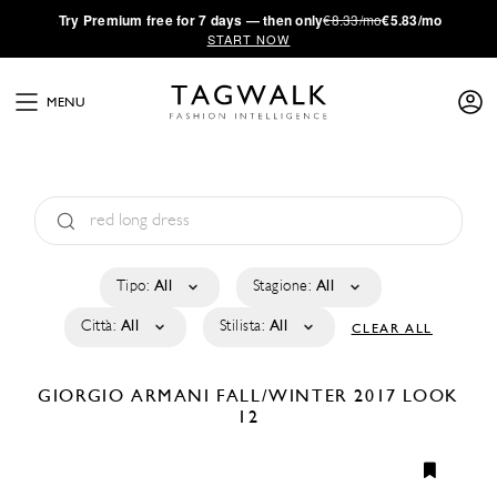
·
Try
Premium
free for 7 days — then only
€8.33/mo
€5.83/mo
START NOW
MENU
Tipo:
All
Stagione:
All
Città:
All
Stilista:
All
CLEAR ALL
GIORGIO ARMANI
FALL/WINTER 2017
LOOK
12