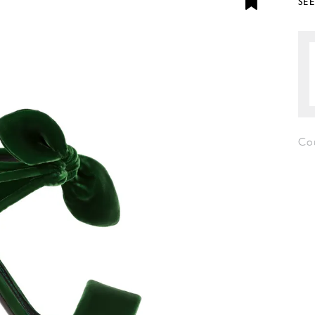
SE
Co