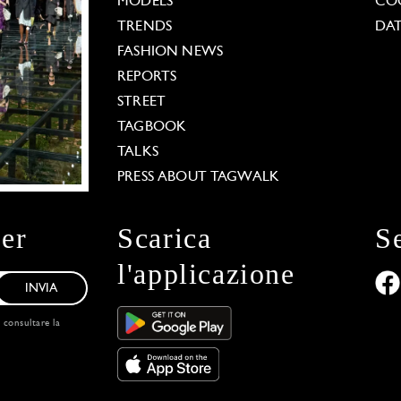
MODELS
COO
TRENDS
DAT
FASHION NEWS
REPORTS
STREET
TAGBOOK
TALKS
PRESS ABOUT TAGWALK
ter
Scarica
S
l'applicazione
INVIA
, consultare la
 Options