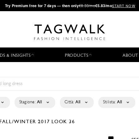
·
Try
Premium
free for 7 days — then only
€8.33/mo
€5.83/mo
START NOW
DS & INSIGHTS
PRODUCTS
ABOUT
Stagione:
All
Città:
All
Stilista:
All
FALL/WINTER 2017
LOOK 36