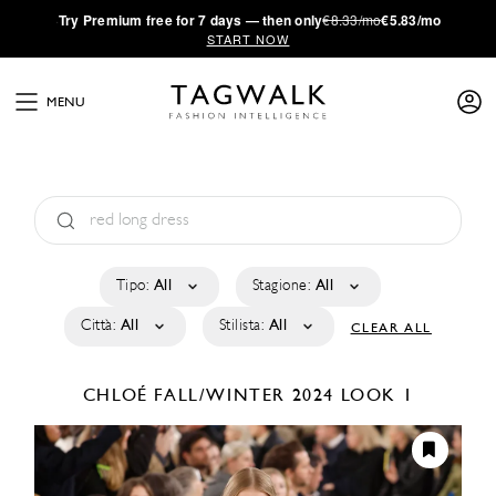
·
Try
Premium
free for 7 days — then only
€8.33/mo
€5.83/mo
START NOW
MENU
Tipo:
All
Stagione:
All
Città:
All
Stilista:
All
CLEAR ALL
CHLOÉ
FALL/WINTER 2024
LOOK 1